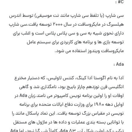
C# :
سی شارپ (با تلفظ سی شارپ مانند نت موسیقی) توسط اندرس
هیلسبرگ در مایکروسافت در سال 2000 توسعه یافت.سی شارپ
دارای نحوی شبیه به سی و سی پلاس پلاس است و اغلب برای
توسعه بازی ها و برنامه های کاربردی برای سیستم عامل
مایکروسافت ویندوز استفاده می شود.
Ada :
آدا به نام آگوستا آدا کینگ، کنتس لاولیس، که دستیار مخترع
انگلیسی قرن نوزدهم چارلز بابیج بود، نامگذاری شد و گاهی
اوقات او را اولین برنامه نویس کامپیوتر می نامند.زبان Ada در
اوایل دهه 1980 برای وزارت دفاع ایالات متحده برای برنامه
نویسی در مقیاس بزرگ توسعه یافت. این نماد پاسکال مانند را
با توانایی بسته بندی عملیات و داده ها در ماژول های مستقل
ترکیب کرد.اولین شکل آن، Ada 83، کاملاً شی گرا نبود، اما Ada