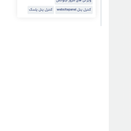
ویژگی های سرور لینوکس
کنترل پنل websitepanel
کنترل پنل پلسک