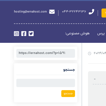
hosting@ernahost.com
044-32243136
 پرس
هوش مصنوعی:
2024/0
جستجو
-
جستجو
برای: