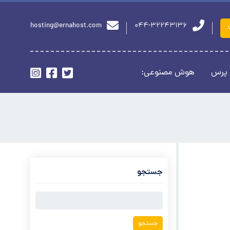
hosting@ernahost.com
044-32243136
 پرس
هوش مصنوعی:
جستجو
جستجو
برای: